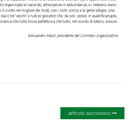
tutto organizzato al secondo, attrezzature in abbondanza, e i Veterans erano
 è svolto nel migliore dei modi, con i soliti sorrisi e la gente allegra. Una
o due o tre “vecchi” e rudi ex-giocatori che, da soli, seduti in qualche angolo,
sero a che tutto fosse perfetto e a che tutto, nel ricordo di Marco, avesse
Alessandro Mazzi, presidente del Comitato organizzatore
articolo successivo