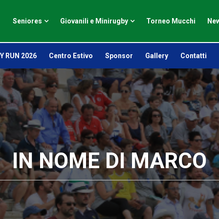
Seniores
Giovanili e Minirugby
Torneo Mucchi
New
Y RUN 2026
Centro Estivo
Sponsor
Gallery
Contatti
IN NOME DI MARCO