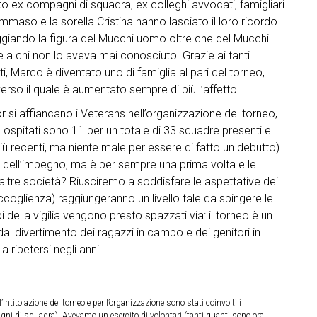
 ex compagni di squadra, ex colleghi avvocati, famigliari
ommaso e la sorella Cristina hanno lasciato il loro ricordo
ggiando la figura del Mucchi uomo oltre che del Mucchi
 a chi non lo aveva mai conosciuto. Grazie ai tanti
ti, Marco è diventato uno di famiglia al pari del torneo,
so il quale è aumentato sempre di più l’affetto.
 si affiancano i Veterans nell’organizzazione del torneo,
b ospitati sono 11 per un totale di 33 squadre presenti e
 più recenti, ma niente male per essere di fatto un debutto).
dell’impegno, ma è per sempre una prima volta e le
ltre società? Riusciremo a soddisfare le aspettative dei
 accoglienza) raggiungeranno un livello tale da spingere le
della vigilia vengono presto spazzati via: il torneo è un
al divertimento dei ragazzi in campo e dei genitori in
 ripetersi negli anni.
ntitolazione del torneo e per l’organizzazione sono stati coinvolti i
gni di squadra). Avevamo un esercito di volontari (tanti quanti sono ora,