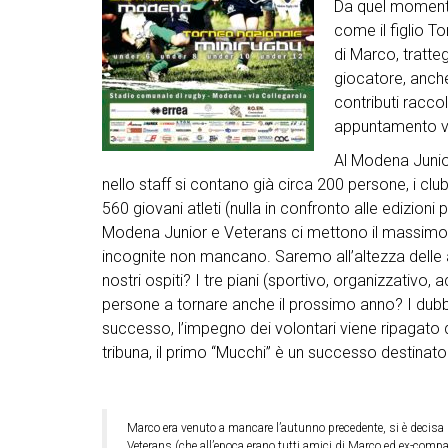
Da quel momento
come il figlio T
di Marco, tratte
giocatore, anche
contributi raccol
appuntamento ver
Al Modena Junior
nello staff si contano già circa 200 persone, i clu
560 giovani atleti (nulla in confronto alle edizioni
Modena Junior e Veterans ci mettono il massimo 
incognite non mancano. Saremo all’altezza delle a
nostri ospiti? I tre piani (sportivo, organizzativo,
persone a tornare anche il prossimo anno? I dubbi 
successo, l’impegno dei volontari viene ripagato d
tribuna, il primo “Mucchi” è un successo destinato a
Marco era venuto a mancare l’autunno precedente, si è decisa l’i
Veterans (che all’epoca erano tutti amici di Marco ed ex-compa