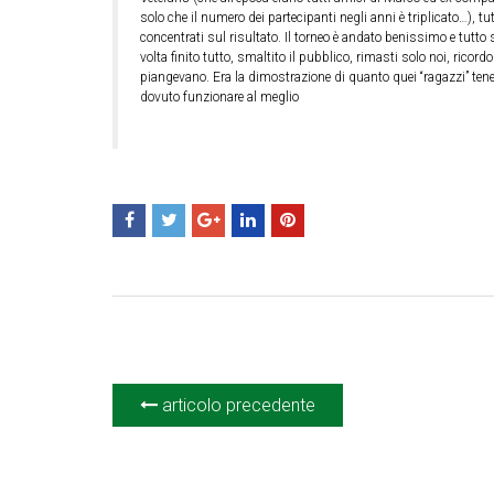
solo che il numero dei partecipanti negli anni è triplicato…), 
concentrati sul risultato. Il torneo è andato benissimo e tutto si
volta finito tutto, smaltito il pubblico, rimasti solo noi, ricord
piangevano. Era la dimostrazione di quanto quei “ragazzi” tenes
dovuto funzionare al meglio
articolo precedente