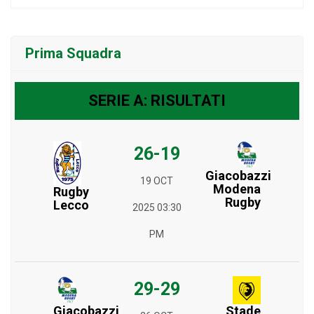
Prima Squadra
SERIE A: RISULTATI
26-19
Giacobazzi
19 OCT
Modena
Rugby
Rugby
Lecco
2025 03:30
PM
29-29
Giacobazzi
Stade