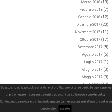
(19)
Marzo 2018
(7)
Febbraio 2018
(12)
Gennaio 2018
(20)
Dicembre 2017
(11)
Novembre 2017
(17)
Ottobre 2017
(8)
Settembre 2017
(6)
Agosto 2017
(1)
Luglio 2017
(3)
Giugno 2017
(9)
Maggio 2017
(17)
Aprile 2017
Questo sito utilizza cookie analitici e di profilazione di terze parti. Se vuoi saperne
(19)
Marzo 2017
di più o negare il consenso a tutti o ad alcuni vai sulla nostra
cookie policy
.
(8)
Febbraio 2017
Continuando a navigare o chiudendo questo banner acconsenti all’uso di cookie su
(15)
Gennaio 2017
questo sito.
accetto