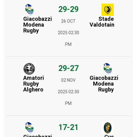
29-29
Giacobazzi
Stade
26 OCT
Modena
Valdotain
Rugby
2025 02:30
PM
29-27
Amatori
Giacobazzi
02 NOV
Rugby
Modena
Alghero
Rugby
2025 02:30
PM
17-21
Cus
Giacobazzi