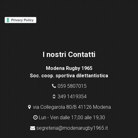
d
P
re
ss
Lig
ht
I nostri Contatti
bo
x
Modena Rugby 1965
pl
Soc. coop. sportiva dilettantistica
ugi
n
059 5807015
349 1419354
via Collegarola 80/B 41126 Modena
Lun - Ven dalle 17,00 alle 19,30
segreteria@modenarugby1965.it