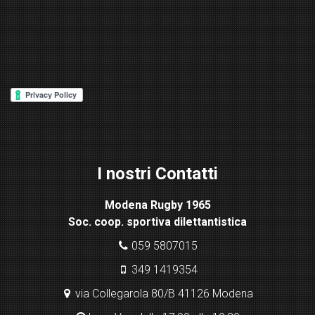
W
or
d
P
re
ss
Lig
ht
I nostri Contatti
bo
x
Modena Rugby 1965
pl
Soc. coop. sportiva dilettantistica
ugi
n
059 5807015
349 1419354
via Collegarola 80/B 41126 Modena