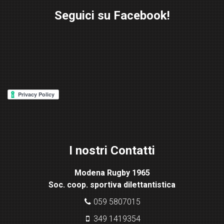
Seguici su Facebook!
W
or
d
P
re
ss
Lig
ht
I nostri Contatti
bo
x
Modena Rugby 1965
pl
Soc. coop. sportiva dilettantistica
ugi
n
059 5807015
349 1419354