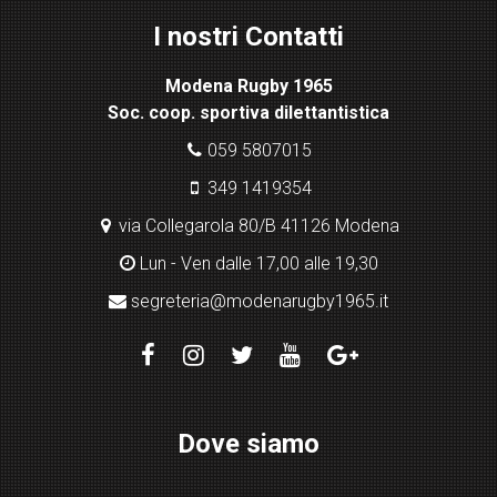
ht
I nostri Contatti
bo
x
Modena Rugby 1965
pl
Soc. coop. sportiva dilettantistica
ugi
n
059 5807015
349 1419354
via Collegarola 80/B 41126 Modena
Lun - Ven dalle 17,00 alle 19,30
segreteria@modenarugby1965.it
Dove siamo