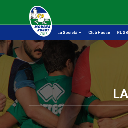
La Società
Club House
RUGB
LA