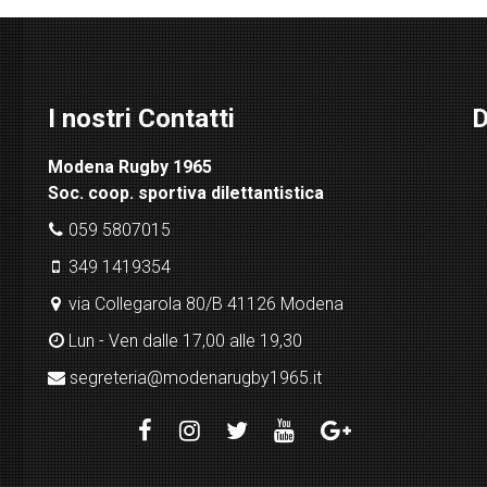
I nostri Contatti
D
Modena Rugby 1965
Soc. coop. sportiva dilettantistica
059 5807015
349 1419354
via Collegarola 80/B 41126 Modena
Lun - Ven dalle 17,00 alle 19,30
segreteria@modenarugby1965.it