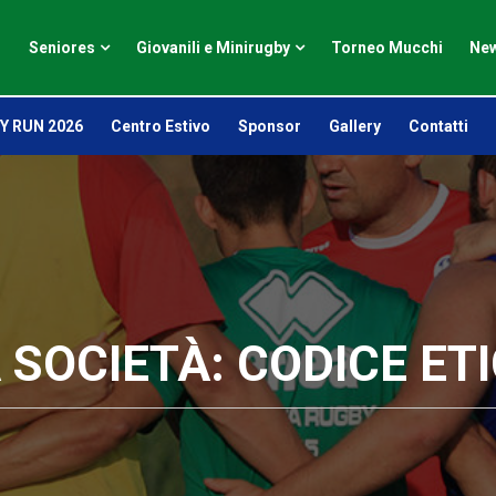
Seniores
Giovanili e Minirugby
Torneo Mucchi
New
Y RUN 2026
Centro Estivo
Sponsor
Gallery
Contatti
 SOCIETÀ: CODICE ET