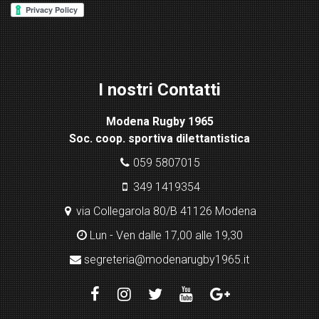
re
ss
Lig
ht
I nostri Contatti
bo
x
Modena Rugby 1965
pl
Soc. coop. sportiva dilettantistica
ugi
n
059 5807015
349 1419354
via Collegarola 80/B 41126 Modena
Lun - Ven dalle 17,00 alle 19,30
segreteria@modenarugby1965.it