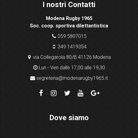
I nostri Contatti
bo
x
Modena Rugby 1965
pl
Soc. coop. sportiva dilettantistica
ugi
n
059 5807015
349 1419354
via Collegarola 80/B 41126 Modena
Lun - Ven dalle 17,00 alle 19,30
segreteria@modenarugby1965.it
Dove siamo