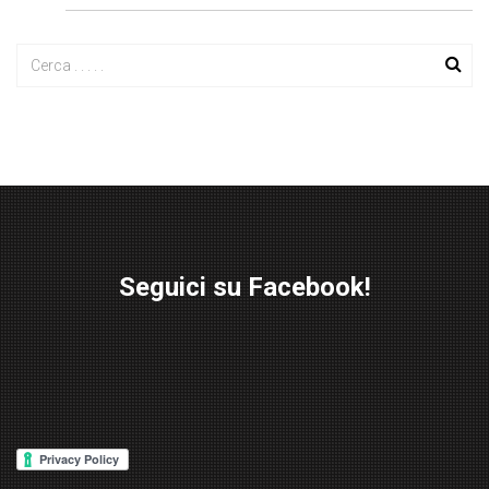
Seguici su Facebook!
W
or
d
P
re