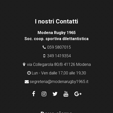
ss
Lig
ht
I nostri Contatti
bo
x
Modena Rugby 1965
pl
Soc. coop. sportiva dilettantistica
ugi
n
059 5807015
349 1419354
via Collegarola 80/B 41126 Modena
Lun - Ven dalle 17,00 alle 19,30
segreteria@modenarugby1965.it