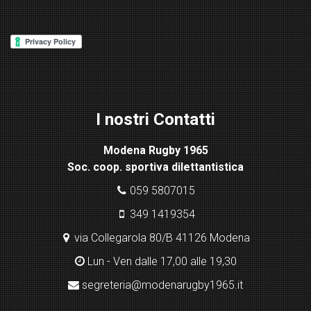
d
P
re
ss
Lig
ht
I nostri Contatti
bo
x
Modena Rugby 1965
pl
Soc. coop. sportiva dilettantistica
ugi
n
059 5807015
349 1419354
via Collegarola 80/B 41126 Modena
Lun - Ven dalle 17,00 alle 19,30
segreteria@modenarugby1965.it