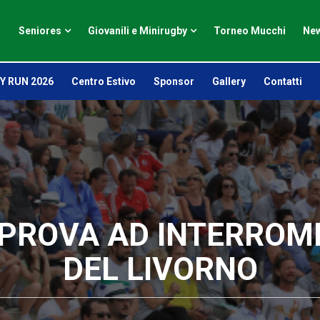
Seniores
Giovanili e Minirugby
Torneo Mucchi
New
Y RUN 2026
Centro Estivo
Sponsor
Gallery
Contatti
I PROVA AD INTERROM
DEL LIVORNO