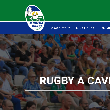
La Società
Club House
RUGB
RUGBY A CAV