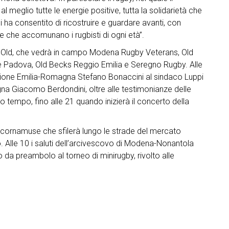
l meglio tutte le energie positive, tutta la solidarietà che
 ha consentito di ricostruire e guardare avanti, con
he che accomunano i rugbisti di ogni età”.
neo Old, che vedrà in campo Modena Rugby Veterans, Old
 Padova, Old Becks Reggio Emilia e Seregno Rugby. Alle
 Regione Emilia-Romagna Stefano Bonaccini al sindaco Luppi
a Giacomo Berdondini, oltre alle testimonianze delle
zo tempo, fino alle 21 quando inizierà il concerto della
i cornamuse che sfilerà lungo le strade del mercato
Alle 10 i saluti dell’arcivescovo di Modena-Nonantola
 da preambolo al torneo di minirugby, rivolto alle