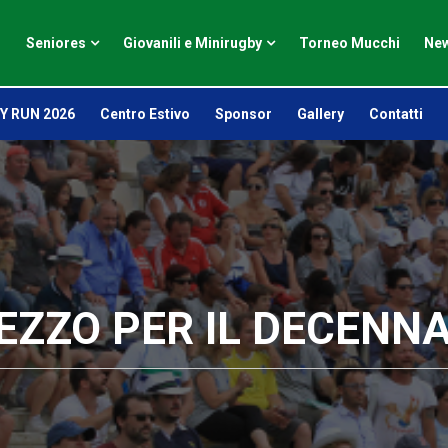
Seniores
Giovanili e Minirugby
Torneo Mucchi
New
Y RUN 2026
Centro Estivo
Sponsor
Gallery
Contatti
EZZO PER IL DECENNA