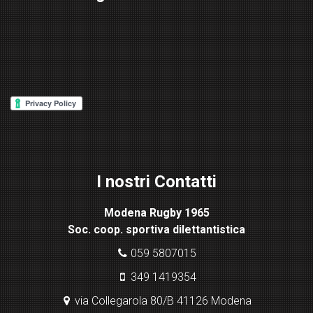
W
or
d
P
re
ss
Lig
ht
I nostri Contatti
bo
x
Modena Rugby 1965
pl
Soc. coop. sportiva dilettantistica
ugi
n
059 5807015
349 1419354
via Collegarola 80/B 41126 Modena