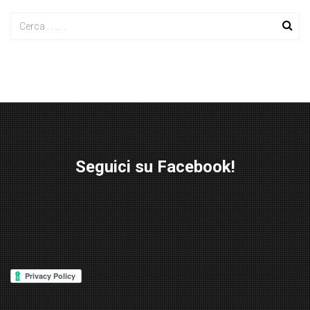
Seguici su Facebook!
W
or
d
P
re
ss