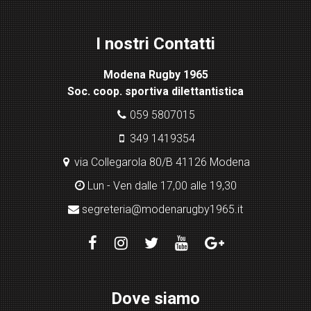
Lig
ht
I nostri Contatti
bo
x
Modena Rugby 1965
pl
Soc. coop. sportiva dilettantistica
ugi
n
059 5807015
349 1419354
via Collegarola 80/B 41126 Modena
Lun - Ven dalle 17,00 alle 19,30
segreteria@modenarugby1965.it
Dove siamo