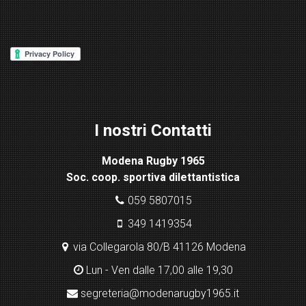
or
d
P
re
ss
Lig
ht
I nostri Contatti
bo
x
Modena Rugby 1965
pl
Soc. coop. sportiva dilettantistica
ugi
n
059 5807015
349 1419354
via Collegarola 80/B 41126 Modena
Lun - Ven dalle 17,00 alle 19,30
segreteria@modenarugby1965.it