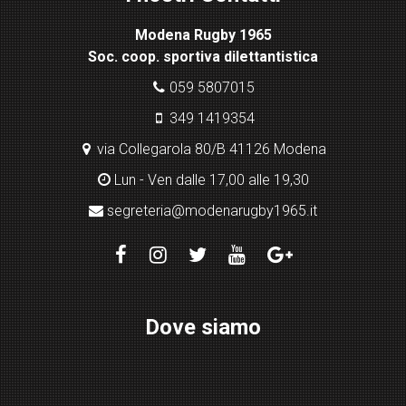
x
Modena Rugby 1965
pl
Soc. coop. sportiva dilettantistica
ugi
n
059 5807015
349 1419354
via Collegarola 80/B 41126 Modena
Lun - Ven dalle 17,00 alle 19,30
segreteria@modenarugby1965.it
Dove siamo