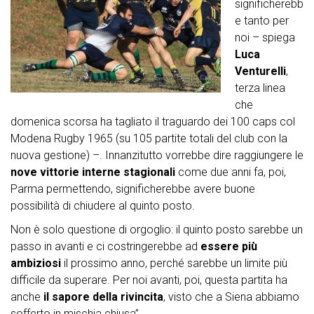
significherebb
e tanto per
noi – spiega
Luca
Venturelli
,
terza linea
che
domenica scorsa ha tagliato il traguardo dei 100 caps col
Modena Rugby 1965 (su 105 partite totali del club con la
nuova gestione) –. Innanzitutto vorrebbe dire raggiungere le
nove vittorie interne stagionali
come due anni fa, poi,
Parma permettendo, significherebbe avere buone
possibilità di chiudere al quinto posto.
Non è solo questione di orgoglio: il quinto posto sarebbe un
passo in avanti e ci costringerebbe ad
essere più
ambiziosi
il prossimo anno, perché sarebbe un limite più
difficile da superare. Per noi avanti, poi, questa partita ha
anche
il sapore della rivincita
, visto che a Siena abbiamo
sofferto in mischia chiusa”.