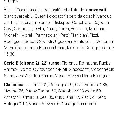
di rugby”.
È Luigi Cocchiaro l’unica novità nella lista dei
convocati
biancoverdeblù. Questi i giocatori scelti da coach Ivanciuc
per l’ultima di campionato: Biskupec, Cocchiaro, Cojocari,
Covi, Cremonini, D’Elia, Daupi, Dormi, Esposito, Malisano,
Michelini, Morelli, Parmeggiani, Petti, Pianigiani, Rizzi,
Rodriguez, Secchi, Silvestri, Uguzzoni, Venturelli L., Venturelli
M. Arbitra Lorenzo Bruno di Udine, kick off a Collegarola alle
15.30.
Serie B (girone 2), 22° turno:
Florentia-Romagna, Rugby
Parma-Livorno, Civitavecchia-Rieti, Giacobazzi Modena-Cus
Siena, Jesi-Amatori Parma, Vasari Arezzo-Reno Bologna.
Classifica:
Florentia 92, Romagna 91, Civitavecchia* 85,
Livorno 75, Rugby Parma 60, Giacobazzi Modena 59,
Amatori Parma 53, Jesi 35, Cus Siena 32, Rieti 24, Reno
Bologna* 17, Vasari Arezzo -6. *Una gara in meno.