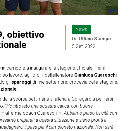
News
, obiettivo
Da
Ufficio Stampa
ionale
5 Set, 2022
n campo e a inaugurare la stagione ufficiale. Per il
nso lavoro, agli ordini dell’allenatore
Gianluca Guareschi
:
do gli
spareggi
di fine settembre, crocevia della stagione,
zionale
.
e dalla scorsa settimana si allena a Collegarola per farsi
to:
“Ho ritrovato una squadra carica, con buona
e
– afferma coach Guareschi –.
Abbiamo perso fisicità con
a eravamo preparati a questa situazione e siano pronti a
di guadagnarci il pass per il campionato nazionale. Non sarà