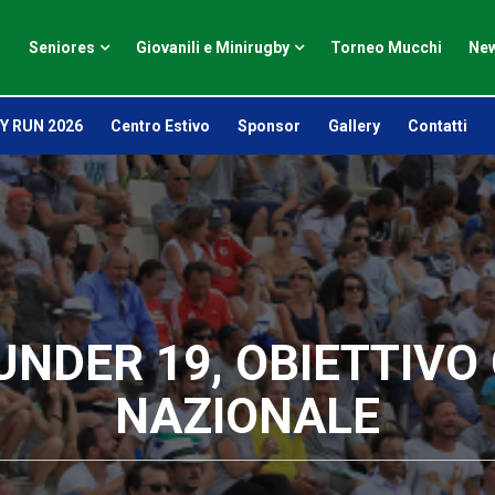
Seniores
Giovanili e Minirugby
Torneo Mucchi
New
Y RUN 2026
Centro Estivo
Sponsor
Gallery
Contatti
UNDER 19, OBIETTIV
NAZIONALE