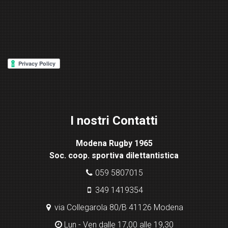
W
or
d
P
re
ss
Lig
ht
I nostri Contatti
bo
x
Modena Rugby 1965
pl
Soc. coop. sportiva dilettantistica
ugi
n
059 5807015
349 1419354
via Collegarola 80/B 41126 Modena
Lun - Ven dalle 17,00 alle 19,30