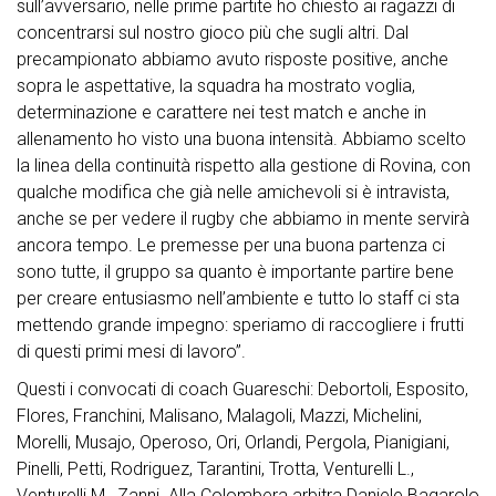
sull’avversario, nelle prime partite ho chiesto ai ragazzi di
concentrarsi sul nostro gioco più che sugli altri. Dal
precampionato abbiamo avuto risposte positive, anche
sopra le aspettative, la squadra ha mostrato voglia,
determinazione e carattere nei test match e anche in
allenamento ho visto una buona intensità. Abbiamo scelto
la linea della continuità rispetto alla gestione di Rovina, con
qualche modifica che già nelle amichevoli si è intravista,
anche se per vedere il rugby che abbiamo in mente servirà
ancora tempo. Le premesse per una buona partenza ci
sono tutte, il gruppo sa quanto è importante partire bene
per creare entusiasmo nell’ambiente e tutto lo staff ci sta
mettendo grande impegno: speriamo di raccogliere i frutti
di questi primi mesi di lavoro”.
Questi i convocati di coach Guareschi: Debortoli, Esposito,
Flores, Franchini, Malisano, Malagoli, Mazzi, Michelini,
Morelli, Musajo, Operoso, Ori, Orlandi, Pergola, Pianigiani,
Pinelli, Petti, Rodriguez, Tarantini, Trotta, Venturelli L.,
Venturelli M., Zanni. Alla Colombera arbitra Daniele Bagarolo