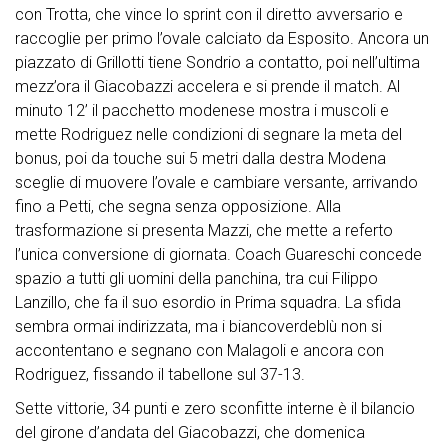
con Trotta, che vince lo sprint con il diretto avversario e
raccoglie per primo l’ovale calciato da Esposito. Ancora un
piazzato di Grillotti tiene Sondrio a contatto, poi nell’ultima
mezz’ora il Giacobazzi accelera e si prende il match. Al
minuto 12’ il pacchetto modenese mostra i muscoli e
mette Rodriguez nelle condizioni di segnare la meta del
bonus, poi da touche sui 5 metri dalla destra Modena
sceglie di muovere l’ovale e cambiare versante, arrivando
fino a Petti, che segna senza opposizione. Alla
trasformazione si presenta Mazzi, che mette a referto
l’unica conversione di giornata. Coach Guareschi concede
spazio a tutti gli uomini della panchina, tra cui Filippo
Lanzillo, che fa il suo esordio in Prima squadra. La sfida
sembra ormai indirizzata, ma i biancoverdeblù non si
accontentano e segnano con Malagoli e ancora con
Rodriguez, fissando il tabellone sul 37-13.
Sette vittorie, 34 punti e zero sconfitte interne è il bilancio
del girone d’andata del Giacobazzi, che domenica