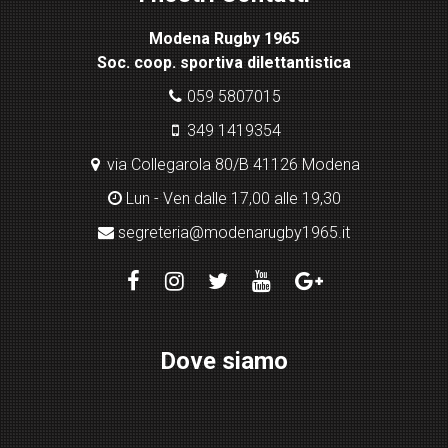
x
Modena Rugby 1965
pl
Soc. coop. sportiva dilettantistica
ugi
n
059 5807015
349 1419354
via Collegarola 80/B 41126 Modena
Lun - Ven dalle 17,00 alle 19,30
segreteria@modenarugby1965.it
Dove siamo