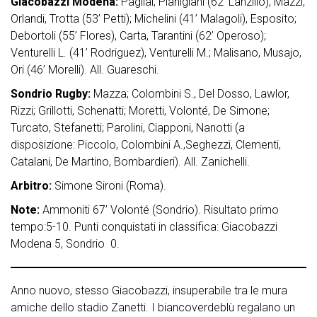
Giacobazzi Modena:
Pagliai; Pianigiani (62’ Lanzillo), Mazzi,
Orlandi, Trotta (53’ Petti); Michelini (41’ Malagoli), Esposito;
Debortoli (55’ Flores), Carta, Tarantini (62’ Operoso);
Venturelli L. (41’ Rodriguez), Venturelli M.; Malisano, Musajo,
Ori (46’ Morelli). All. Guareschi.
Sondrio Rugby:
Mazza; Colombini S., Del Dosso, Lawlor,
Rizzi; Grillotti, Schenatti; Moretti, Volonté, De Simone;
Turcato, Stefanetti; Parolini, Ciapponi, Nanotti (a
disposizione: Piccolo, Colombini A.,Seghezzi, Clementi,
Catalani, De Martino, Bombardieri). All. Zanichelli.
Arbitro:
Simone Sironi (Roma).
Note:
Ammoniti 67’ Volonté (Sondrio). Risultato primo
tempo:5-10. Punti conquistati in classifica: Giacobazzi
Modena 5, Sondrio 0.
Anno nuovo, stesso Giacobazzi, insuperabile tra le mura
amiche dello stadio Zanetti. I biancoverdeblù regalano un