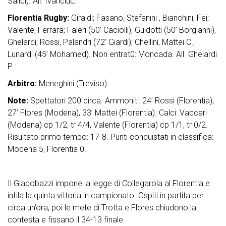
Salici). All. Ivanciuc.
Florentia Rugby:
Giraldi; Fasano, Stefanini , Bianchini, Fei;
Valente, Ferrara; Faleri (50’ Caciolli), Guidotti (50’ Borgianni),
Ghelardi; Rossi, Palandri (72’ Giardi); Chellini, Mattei C.,
Lunardi (45’ Mohamed). Non entrat0: Moncada. All. Ghelardi
P.
Arbitro:
Meneghini (Treviso).
Note:
Spettatori 200 circa. Ammoniti: 24’ Rossi (Florentia),
27’ Flores (Modena), 33’ Mattei (Florentia). Calci: Vaccari
(Modena) cp 1/2, tr 4/4, Valente (Florentia) cp 1/1, tr 0/2.
Risultato primo tempo: 17-8. Punti conquistati in classifica:
Modena 5, Florentia 0.
Il Giacobazzi impone la legge di Collegarola al Florentia e
infila la quinta vittoria in campionato. Ospiti in partita per
circa un’ora, poi le mete di Trotta e Flores chiudono la
contesta e fissano il 34-13 finale.