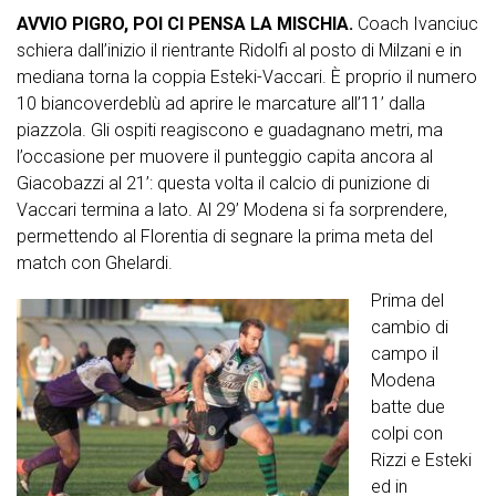
AVVIO PIGRO, POI CI PENSA LA MISCHIA.
Coach Ivanciuc
schiera dall’inizio il rientrante Ridolfi al posto di Milzani e in
mediana torna la coppia Esteki-Vaccari. È proprio il numero
10 biancoverdeblù ad aprire le marcature all’11’ dalla
piazzola. Gli ospiti reagiscono e guadagnano metri, ma
l’occasione per muovere il punteggio capita ancora al
Giacobazzi al 21’: questa volta il calcio di punizione di
Vaccari termina a lato. Al 29’ Modena si fa sorprendere,
permettendo al Florentia di segnare la prima meta del
match con Ghelardi.
Prima del
cambio di
campo il
Modena
batte due
colpi con
Rizzi e Esteki
ed in