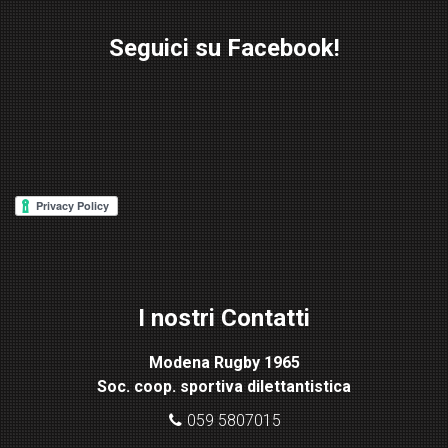
Seguici su Facebook!
W
or
d
P
re
ss
Lig
ht
I nostri Contatti
bo
x
Modena Rugby 1965
pl
Soc. coop. sportiva dilettantistica
ugi
n
059 5807015