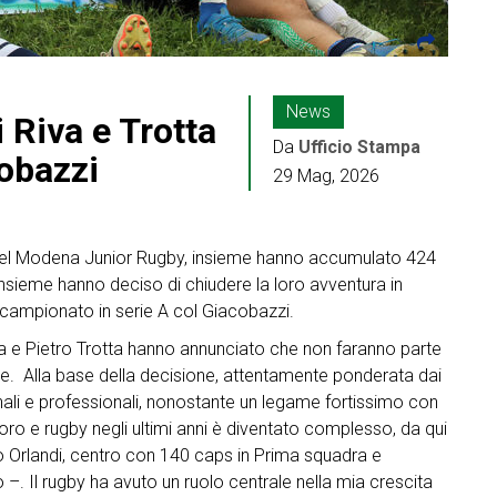
News
i Riva e Trotta
Da
Ufficio Stampa
cobazzi
29 Mag, 2026
li del Modena Junior Rugby, insieme hanno accumulato 424
insieme hanno deciso di chiudere la loro avventura in
 campionato in serie A col Giacobazzi.
va e Pietro Trotta hanno annunciato che non faranno parte
ne. Alla base della decisione, attentamente ponderata dai
ali e professionali, nonostante un legame fortissimo con
avoro e rugby negli ultimi anni è diventato complesso, da qui
o Orlandi, centro con 140 caps in Prima squadra e
–. Il rugby ha avuto un ruolo centrale nella mia crescita