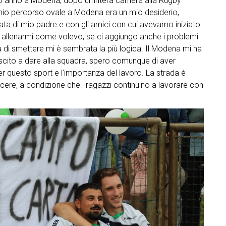
mo anno a Modena, dopo un’intera carriera alla Rugby
il mio percorso ovale a Modena era un mio desiderio,
tata di mio padre e con gli amici con cui avevamo iniziato
e allenarmi come volevo, se ci aggiungo anche i problemi
lta di smettere mi è sembrata la più logica. Il Modena mi ha
iuscito a dare alla squadra, spero comunque di aver
r questo sport e l’importanza del lavoro. La strada è
cere, a condizione che i ragazzi continuino a lavorare con