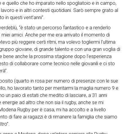
e e quello che ho imparato nello spogliatoio e in campo,
l lavoro e in altri contesti quotidiani. Sarò sempre grato al
 in questi vent’anni”.
verdeblù, “è stato un percorso fantastico e a renderlo
n i miei amici. Anche per me era arrivato il momento di
evo più reggere certi ritmi, ma volevo togliermi l’ultima
gruppo giovane, di grande talento e con una gran voglia di
re bene anche la prossima stagione dopo l’esperienza
esto di collaborare come tecnico nelle giovanili e ci sto
rà”.
posito (quarto in rosa per numero di presenze con le sue
ello, ho lavorato tanto per meritarmi la maglia numero 9 e
 un paio di estati che medito di lasciare, a 31 anni
energie ad altro che non sia il rugby, anche se mi
l Modena Rugby per è casa, mi ha accolto e a livello
to di fare ai ragazzi è di rimanere la famiglia che siamo
tro”.