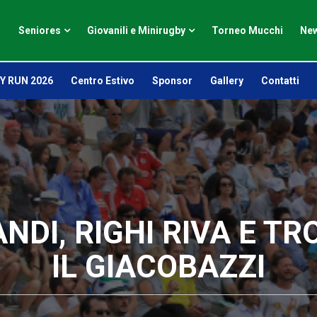
Seniores
Giovanili e Minirugby
Torneo Mucchi
New
Y RUN 2026
Centro Estivo
Sponsor
Gallery
Contatti
ANDI, RIGHI RIVA E T
IL GIACOBAZZI