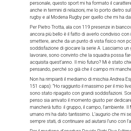
personale, questo sport mi ha formato il caratter
anche in termini di relazioni, me lo porto dietro su
rugby e al Modena Rugby per quello che mi ha dato
Per Pietro Trotta, ala con 119 presenze in bianco
ancora più bello è il fatto di averlo condiviso co
smettere, anche da un punto di vista fisico non pot
soddisfazione di giocare la serie A. Lasciamo un 
lavorare, sono convinto che la squadra possa fa
acquisita quest’anno. Il mio futuro? Mi è stato chi
pensando, perché so già che il campo mi manche
Non ha rimpianti il mediamo di mischia Andrea Es
151 caps): “Ho raggiunto il massimo per il mio liv
sono stato ripagato con grandi soddisfazioni. Sono
penso sia arrivato il momento giusto per dedicare 
mancherà tutto: il gruppo, il campo, l’ambiente. I
umano mi ha dato tantissimo. L’augurio che mi sen
sempre stati, di continuare ad aiutarsi l’uno con l’al