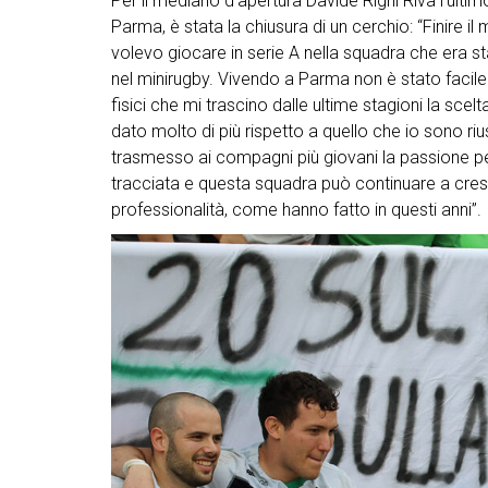
Per il mediano d’apertura Davide Righi Riva l’ulti
Parma, è stata la chiusura di un cerchio: “Finire 
volevo giocare in serie A nella squadra che era s
nel minirugby. Vivendo a Parma non è stato facil
fisici che mi trascino dalle ultime stagioni la sce
dato molto di più rispetto a quello che io sono r
trasmesso ai compagni più giovani la passione pe
tracciata e questa squadra può continuare a cres
professionalità, come hanno fatto in questi anni”.