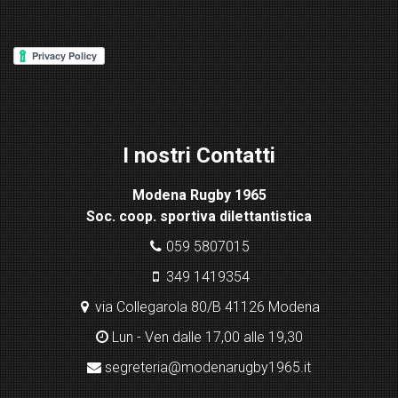
d
P
re
ss
Lig
ht
I nostri Contatti
bo
x
Modena Rugby 1965
pl
Soc. coop. sportiva dilettantistica
ugi
n
059 5807015
349 1419354
via Collegarola 80/B 41126 Modena
Lun - Ven dalle 17,00 alle 19,30
segreteria@modenarugby1965.it