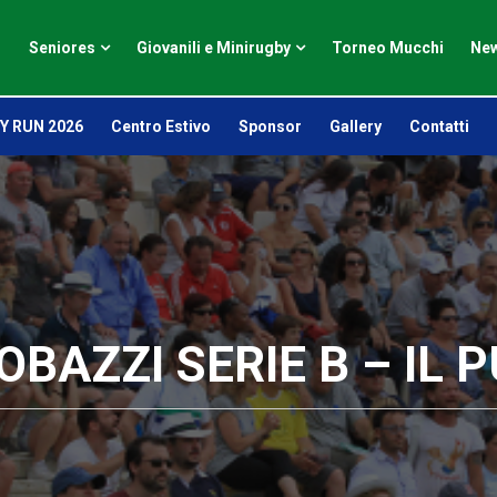
Seniores
Giovanili e Minirugby
Torneo Mucchi
New
Y RUN 2026
Centro Estivo
Sponsor
Gallery
Contatti
OBAZZI SERIE B – IL 