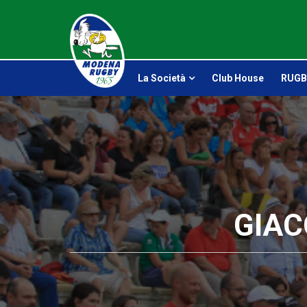
La Società
Club House
RUGB
GIAC