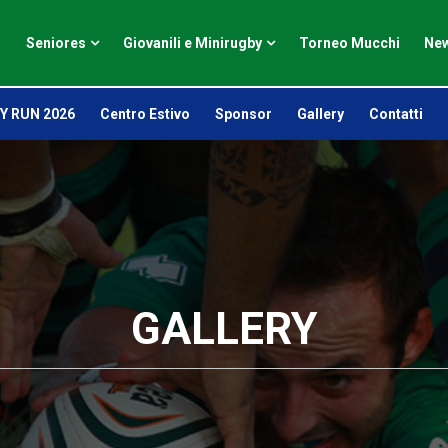
Seniores
Giovanili e Minirugby
Torneo Mucchi
New
Y RUN 2026
Centro Estivo
Sponsor
Gallery
Contatti
GALLERY