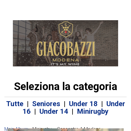
Seleziona la categoria
Tutte
|
Seniores
|
Under 18
|
Under
16
|
Under 14
|
Minirugby
Main Album
» Minirugby – Concentro A Modena