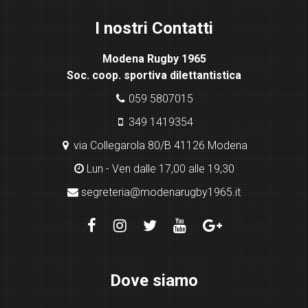
ht
I nostri Contatti
bo
x
Modena Rugby 1965
pl
Soc. coop. sportiva dilettantistica
ugi
n
059 5807015
349 1419354
via Collegarola 80/B 41126 Modena
Lun - Ven dalle 17,00 alle 19,30
segreteria@modenarugby1965.it
Dove siamo