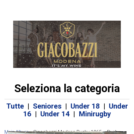
Seleziona la categoria
Tutte
|
Seniores
|
Under 18
|
Under
16
|
Under 14
|
Minirugby
Main Album
» Giacobazzi Modena Rugby 1965 – Rugby