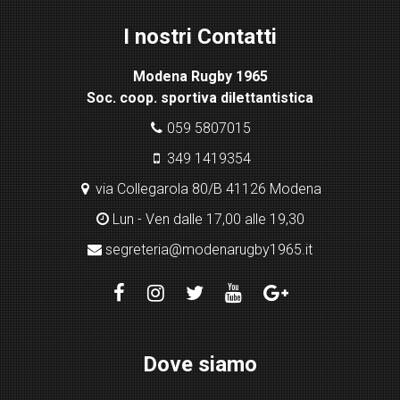
ht
I nostri Contatti
bo
x
Modena Rugby 1965
pl
Soc. coop. sportiva dilettantistica
ugi
n
059 5807015
349 1419354
via Collegarola 80/B 41126 Modena
Lun - Ven dalle 17,00 alle 19,30
segreteria@modenarugby1965.it
Dove siamo