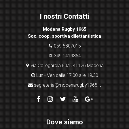
Lig
ht
I nostri Contatti
bo
x
Modena Rugby 1965
pl
Soc. coop. sportiva dilettantistica
ugi
n
059 5807015
349 1419354
via Collegarola 80/B 41126 Modena
Lun - Ven dalle 17,00 alle 19,30
segreteria@modenarugby1965.it
Dove siamo