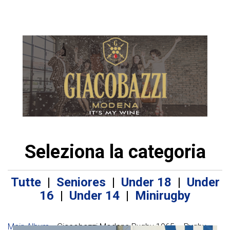
Seleziona la categoria
Tutte
|
Seniores
|
Under 18
|
Under
16
|
Under 14
|
Minirugby
Main Album
» Giacobazzi Modena Rugby 1965 – Rugby