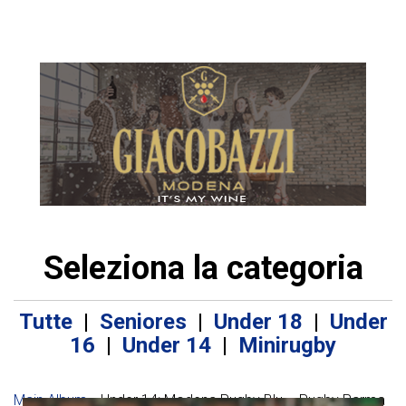
Seleziona la categoria
Tutte
|
Seniores
|
Under 18
|
Under
16
|
Under 14
|
Minirugby
Main Album
» Under 14: Modena Rugby Blu – Rugby Parma