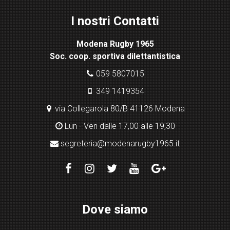
ht
I nostri Contatti
bo
x
Modena Rugby 1965
pl
Soc. coop. sportiva dilettantistica
ugi
n
059 5807015
349 1419354
via Collegarola 80/B 41126 Modena
Lun - Ven dalle 17,00 alle 19,30
segreteria@modenarugby1965.it
Dove siamo