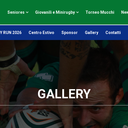
Seniores
Giovanili e Minirugby
Torneo Mucchi
New
Y RUN 2026
Centro Estivo
Sponsor
Gallery
Contatti
GALLERY