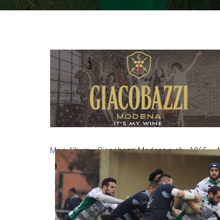
Main Album
» Giacobazzi Modena rugby 1965 – 