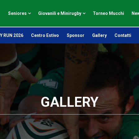
Seniores
Giovanili e Minirugby
Torneo Mucchi
New
Y RUN 2026
Centro Estivo
Sponsor
Gallery
Contatti
GALLERY