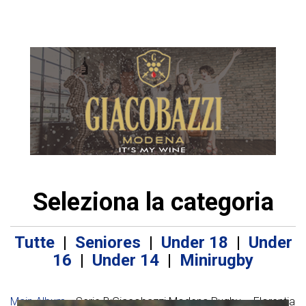
Seleziona la categoria
Tutte
|
Seniores
|
Under 18
|
Under
16
|
Under 14
|
Minirugby
Main Album
» Serie B:Giacobazzi Modena Rugby – Florentia