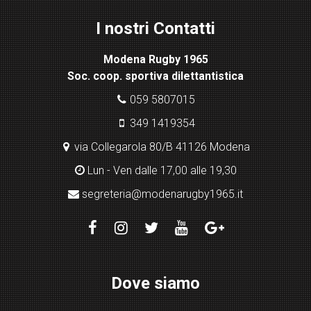
ht
I nostri Contatti
bo
x
Modena Rugby 1965
pl
Soc. coop. sportiva dilettantistica
ugi
n
059 5807015
349 1419354
via Collegarola 80/B 41126 Modena
Lun - Ven dalle 17,00 alle 19,30
segreteria@modenarugby1965.it
Dove siamo