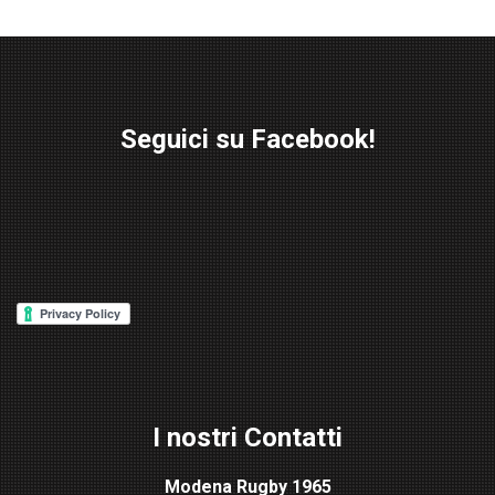
Seguici su Facebook!
W
or
d
P
re
ss
Lig
ht
I nostri Contatti
bo
x
Modena Rugby 1965
pl