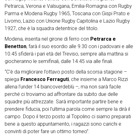
Petrarca, Verona e Valsugana, Emilia-Romagna con Rugby
Parma e Modena Rugby 1965, Toscana con Gispi Prato e
Livorno, Lazio con Unione Rugby Capitolina e Lazio Rugby
1927, che è la squadra detentrice del titolo.
Modena, inserita nel girone di ferro con
Petrarca e
Benetton
, farà il suo esordio alle 9.30 con i padovani e alle
10.45 sfiderà i pari età del Treviso, sempre alla mattina si
giocheranno le semifinali, dalle 14.45 via alle finali.
“C’è da migliorare l’ottavo posto della scorsa stagione –
spiega
Francesco Ferraguti
, che insieme a Marco Rizzi
allena l’under 14 biancoverdeblù –, ma non sarà facile
perché ci troviamo ad affrontare da subito due delle
squadre più attrezzate. Sarà importante partire bene e
prendere fiducia, poi l’ultima parola come sempre la dirà il
campo. Dopo il terzo posto al Topolino ci siamo preparati
bene a questo appuntamento, i ragazzi sono carichi e
convinti di poter fare un ottimo torneo”.