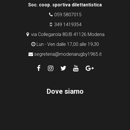
Soc. coop. sportiva dilettantistica
ugi
n
059 5807015
349 1419354
via Collegarola 80/B 41126 Modena
Lun - Ven dalle 17,00 alle 19,30
segreteria@modenarugby1965.it
Dove siamo