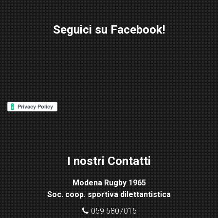
Seguici su Facebook!
W
or
d
P
re
ss
Lig
ht
I nostri Contatti
bo
x
Modena Rugby 1965
pl
Soc. coop. sportiva dilettantistica
ugi
n
059 5807015