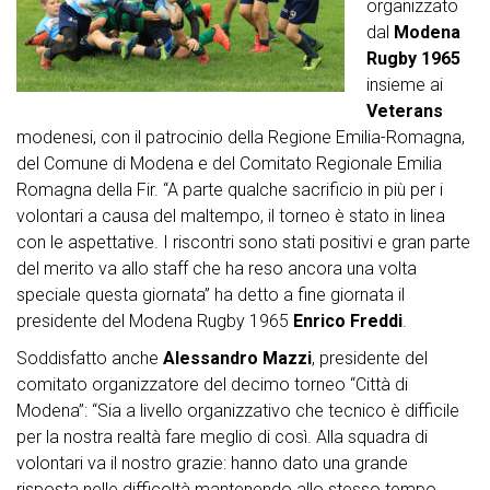
organizzato
dal
Modena
Rugby 1965
insieme ai
Veterans
modenesi, con il patrocinio della Regione Emilia-Romagna,
del Comune di Modena e del Comitato Regionale Emilia
Romagna della Fir. “A parte qualche sacrificio in più per i
volontari a causa del maltempo, il torneo è stato in linea
con le aspettative. I riscontri sono stati positivi e gran parte
del merito va allo staff che ha reso ancora una volta
speciale questa giornata” ha detto a fine giornata il
presidente del Modena Rugby 1965
Enrico Freddi
.
Soddisfatto anche
Alessandro Mazzi
, presidente del
comitato organizzatore del decimo torneo “Città di
Modena”: “Sia a livello organizzativo che tecnico è difficile
per la nostra realtà fare meglio di così. Alla squadra di
volontari va il nostro grazie: hanno dato una grande
risposta nelle difficoltà mantenendo allo stesso tempo