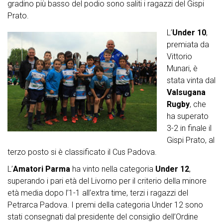
gradino più basso del podio sono saliti i ragazzi del Gispi
Prato.
L’
Under 10
,
premiata da
Vittorio
Munari, è
stata vinta dal
Valsugana
Rugby
, che
ha superato
3-2 in finale il
Gispi Prato, al
terzo posto si è classificato il Cus Padova.
L’
Amatori Parma
ha vinto nella categoria
Under 12
,
superando i pari età del Livorno per il criterio della minore
età media dopo l’1-1 all’extra time, terzi i ragazzi del
Petrarca Padova. I premi della categoria Under 12 sono
stati consegnati dal presidente del consiglio dell’Ordine