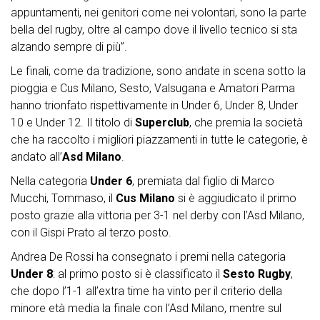
appuntamenti, nei genitori come nei volontari, sono la parte
bella del rugby, oltre al campo dove il livello tecnico si sta
alzando sempre di più”.
Le finali, come da tradizione, sono andate in scena sotto la
pioggia e Cus Milano, Sesto, Valsugana e Amatori Parma
hanno trionfato rispettivamente in Under 6, Under 8, Under
10 e Under 12. Il titolo di
Superclub
, che premia la società
che ha raccolto i migliori piazzamenti in tutte le categorie, è
andato all’
Asd Milano
.
Nella categoria
Under 6
, premiata dal figlio di Marco
Mucchi, Tommaso, il
Cus Milano
si è aggiudicato il primo
posto grazie alla vittoria per 3-1 nel derby con l’Asd Milano,
con il Gispi Prato al terzo posto.
Andrea De Rossi ha consegnato i premi nella categoria
Under 8
: al primo posto si è classificato il
Sesto Rugby
,
che dopo l’1-1 all’extra time ha vinto per il criterio della
minore età media la finale con l’Asd Milano, mentre sul