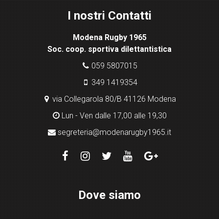
I nostri Contatti
bo
x
Modena Rugby 1965
pl
Soc. coop. sportiva dilettantistica
ugi
n
059 5807015
349 1419354
via Collegarola 80/B 41126 Modena
Lun - Ven dalle 17,00 alle 19,30
segreteria@modenarugby1965.it
Dove siamo