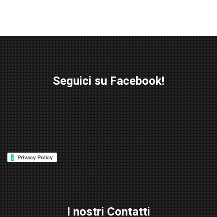
Seguici su Facebook!
W
or
d
P
re
ss
Lig
ht
I nostri Contatti
bo