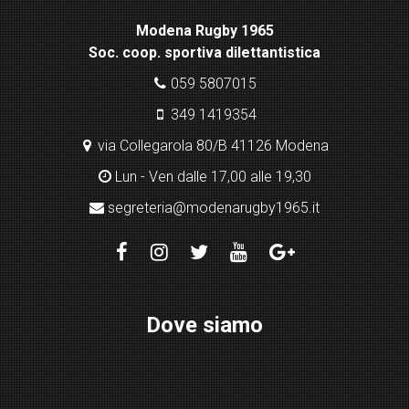
x
Modena Rugby 1965
pl
Soc. coop. sportiva dilettantistica
ugi
n
059 5807015
349 1419354
via Collegarola 80/B 41126 Modena
Lun - Ven dalle 17,00 alle 19,30
segreteria@modenarugby1965.it
Dove siamo