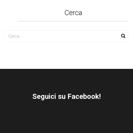
Cerca
Seguici su Facebook!
W
or
d