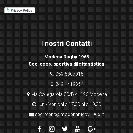
P
re
ss
Lig
ht
I nostri Contatti
bo
x
Modena Rugby 1965
pl
Soc. coop. sportiva dilettantistica
ugi
n
059 5807015
349 1419354
via Collegarola 80/B 41126 Modena
Lun - Ven dalle 17,00 alle 19,30
segreteria@modenarugby1965.it