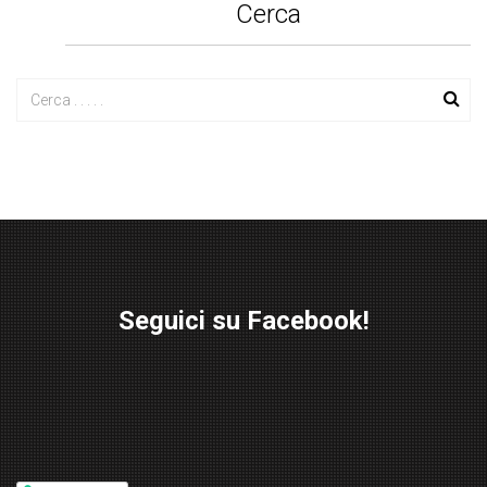
Cerca
Seguici su Facebook!
W
or
d
P