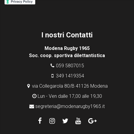
re
ss
Lig
ht
I nostri Contatti
bo
x
Modena Rugby 1965
pl
Soc. coop. sportiva dilettantistica
ugi
n
059 5807015
349 1419354
via Collegarola 80/B 41126 Modena
Lun - Ven dalle 17,00 alle 19,30
segreteria@modenarugby1965.it