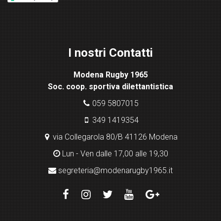
re
ss
Lig
ht
I nostri Contatti
bo
x
Modena Rugby 1965
pl
Soc. coop. sportiva dilettantistica
ugi
n
059 5807015
349 1419354
via Collegarola 80/B 41126 Modena
Lun - Ven dalle 17,00 alle 19,30
segreteria@modenarugby1965.it