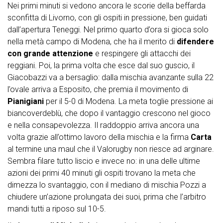
Nei primi minuti si vedono ancora le scorie della beffarda
sconfitta di Livorno, con gli ospiti in pressione, ben guidati
dall’apertura Teneggi. Nel primo quarto d’ora si gioca solo
nella metà campo di Modena, che ha il merito di
difendere
con grande attenzione
e respingere gli attacchi dei
reggiani. Poi, la prima volta che esce dal suo guscio, il
Giacobazzi va a bersaglio: dalla mischia avanzante sulla 22
l’ovale arriva a Esposito, che premia il movimento di
Pianigiani
per il 5-0 di Modena. La meta toglie pressione ai
biancoverdeblù, che dopo il vantaggio crescono nel gioco
e nella consapevolezza. Il raddoppio arriva ancora una
volta grazie all’ottimo lavoro della mischia e la firma
Carta
al termine una maul che il Valorugby non riesce ad arginare.
Sembra filare tutto liscio e invece no: in una delle ultime
azioni dei primi 40 minuti gli ospiti trovano la meta che
dimezza lo svantaggio, con il mediano di mischia Pozzi a
chiudere un’azione prolungata dei suoi, prima che l’arbitro
mandi tutti a riposo sul 10-5.