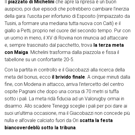
Il
piazzato di Michelini
che apre la ripresa è un buon
auspicio, poi due episodi che potrebbero cambiare l’inerzia
della gara: l’uscita per infortunio di Esposito (rimpiazzato da
Tusini, a formare una mediana tutta nuova con Caiti) e il
giallo a Petti, proprio nel cuore del secondo tempo. Pur con
un uomo in meno, il XV di Rovina non rinuncia ad attaccare
e, sempre trascinato dal pacchetto, trova
la terza meta
con Maiga
. Michelini trasforma dalla piazzola e fissa il
tabellone su un confortante 20-5.
Con la partita in controllo e il Giacobazzi alla ricerca della
meta del bonus, ecco
il brivido finale
. A cinque minuti dalla
fine, con Modena in attacco, arriva l’intercetto del centro
ospite Pagnani che dopo una corsa di 70 metri si tuffa
sotto i pali. La meta ridà fiducia ad un Valorugby ormai in
disarmo. Allo scadere Teneggi sceglie i pali per poi dare ai
suoi un’ultima occasione, ma il Giacobazzi non concede più
nulla e all’ovale calciato fuori da Ori
scatta la festa
biancoverdeblù sotto la tribuna
.