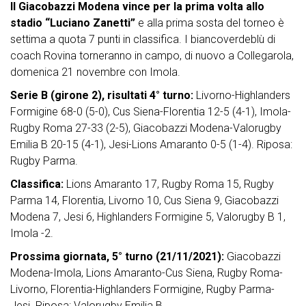
Il Giacobazzi Modena vince per la prima volta allo
stadio “Luciano Zanetti”
e alla prima sosta del torneo è
settima a quota 7 punti in classifica. I biancoverdeblù di
coach Rovina torneranno in campo, di nuovo a Collegarola,
domenica 21 novembre con Imola.
Serie B (girone 2), risultati 4° turno:
Livorno-Highlanders
Formigine 68-0 (5-0), Cus Siena-Florentia 12-5 (4-1), Imola-
Rugby Roma 27-33 (2-5), Giacobazzi Modena-Valorugby
Emilia B 20-15 (4-1), Jesi-Lions Amaranto 0-5 (1-4). Riposa:
Rugby Parma.
Classifica:
Lions Amaranto 17, Rugby Roma 15, Rugby
Parma 14, Florentia, Livorno 10, Cus Siena 9, Giacobazzi
Modena 7, Jesi 6, Highlanders Formigine 5, Valorugby B 1,
Imola -2.
Prossima giornata, 5° turno (21/11/2021):
Giacobazzi
Modena-Imola, Lions Amaranto-Cus Siena, Rugby Roma-
Livorno, Florentia-Highlanders Formigine, Rugby Parma-
Jesi. Riposa: Valorugby Emilia B.