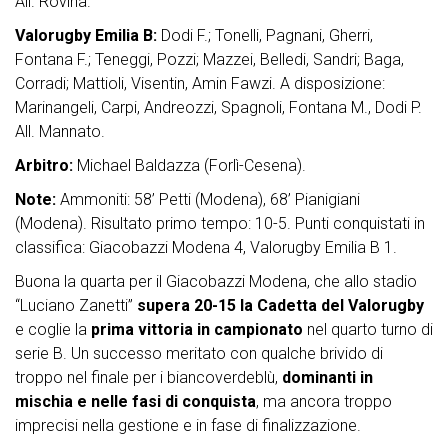
All. Rovina.
Valorugby Emilia B:
Dodi F.; Tonelli, Pagnani, Gherri,
Fontana F.; Teneggi, Pozzi; Mazzei, Belledi, Sandri; Baga,
Corradi; Mattioli, Visentin, Amin Fawzi. A disposizione:
Marinangeli, Carpi, Andreozzi, Spagnoli, Fontana M., Dodi P.
All. Mannato.
Arbitro:
Michael Baldazza (Forlì-Cesena).
Note:
Ammoniti: 58’ Petti (Modena), 68’ Pianigiani
(Modena). Risultato primo tempo: 10-5. Punti conquistati in
classifica: Giacobazzi Modena 4, Valorugby Emilia B 1.
Buona la quarta per il Giacobazzi Modena, che allo stadio
“Luciano Zanetti”
supera 20-15 la Cadetta del Valorugby
e coglie la
prima vittoria in campionato
nel quarto turno di
serie B. Un successo meritato con qualche brivido di
troppo nel finale per i biancoverdeblù,
dominanti in
mischia e nelle fasi di conquista
, ma ancora troppo
imprecisi nella gestione e in fase di finalizzazione.