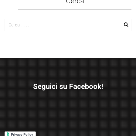
Cerca
Seguici su Facebook!
W
or
d
P