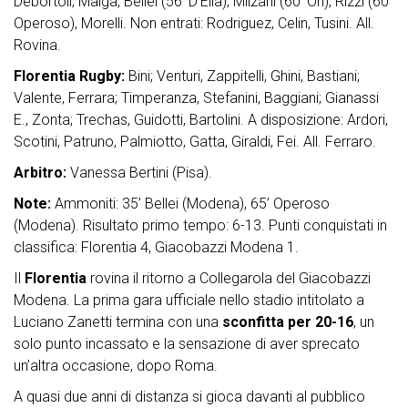
Debortoli; Maiga, Bellei (56’ D’Elia); Milzani (60’ Ori), Rizzi (60’
Operoso), Morelli. Non entrati: Rodriguez, Celin, Tusini. All.
Rovina.
Florentia Rugby:
Bini; Venturi, Zappitelli, Ghini, Bastiani;
Valente, Ferrara; Timperanza, Stefanini, Baggiani; Gianassi
E., Zonta; Trechas, Guidotti, Bartolini. A disposizione: Ardori,
Scotini, Patruno, Palmiotto, Gatta, Giraldi, Fei. All. Ferraro.
Arbitro:
Vanessa Bertini (Pisa).
Note:
Ammoniti: 35’ Bellei (Modena), 65’ Operoso
(Modena). Risultato primo tempo: 6-13. Punti conquistati in
classifica: Florentia 4, Giacobazzi Modena 1.
Il
Florentia
rovina il ritorno a Collegarola del Giacobazzi
Modena. La prima gara ufficiale nello stadio intitolato a
Luciano Zanetti termina con una
sconfitta per 20-16
, un
solo punto incassato e la sensazione di aver sprecato
un’altra occasione, dopo Roma.
A quasi due anni di distanza si gioca davanti al pubblico