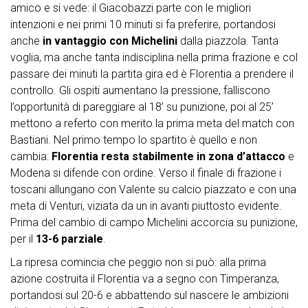
amico e si vede: il Giacobazzi parte con le migliori
intenzioni e nei primi 10 minuti si fa preferire, portandosi
anche
in vantaggio con Michelini
dalla piazzola. Tanta
voglia, ma anche tanta indisciplina nella prima frazione e col
passare dei minuti la partita gira ed è Florentia a prendere il
controllo. Gli ospiti aumentano la pressione, falliscono
l’opportunità di pareggiare al 18’ su punizione, poi al 25’
mettono a referto con merito la prima meta del match con
Bastiani. Nel primo tempo lo spartito è quello e non
cambia:
Florentia resta stabilmente in zona d’attacco
e
Modena si difende con ordine. Verso il finale di frazione i
toscani allungano con Valente su calcio piazzato e con una
meta di Venturi, viziata da un in avanti piuttosto evidente.
Prima del cambio di campo Michelini accorcia su punizione,
per il
13-6 parziale
.
La ripresa comincia che peggio non si può: alla prima
azione costruita il Florentia va a segno con Timperanza,
portandosi sul 20-6 e abbattendo sul nascere le ambizioni