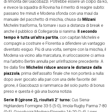
di rimonta del Giacobazzi. Potrebbe essere un colpo da ko,
e invece la squadra di Rovina ha il merito di reagire subito:
passano tre minuti e Modena sfonda con una maul da
manuale del pacchetto di mischia, chiusa da
Milzani
.
Michelini trasforma, fa tornare i suoi a distanza di break e
anche il pubblico di Collegarola si rianima.
Il secondo
tempo è tutta un’altra partita
, con capitan Michelini e
compagni a costruire e Florentia a difendere un vantaggio
diventato esiguo. Più di una volta, sempre con la mischia, il
Modena va vicino alla marcatura, in un’occasione ci arriva
ma l’arbitro Bertini annulla per un’infrazione precedente. A
tre dalla fine
Michelini riduce ancora le distanze dalla
piazzola
, prima dell’assalto finale che non porterà a nulla:
dopo aver giocato alla pari con una delle favorite del
girone, il Giacobazzi si rammarica del solo punto di bonus
preso e questa è già una buona notizia.
Serie B (girone 2), risultati 2° turno:
Cus Siena-
Highlanders Formigine 33-5 (5-0), Imola-Rugby Parma 7-80
(0-5), Giacobazzi Modena-Florentia 16-20 (1-4), Lions