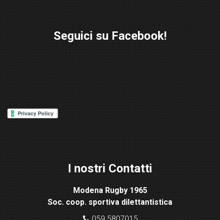
Seguici su Facebook!
W
or
d
P
re
ss
Lig
ht
I nostri Contatti
bo
x
Modena Rugby 1965
pl
Soc. coop. sportiva dilettantistica
ugi
n
059 5807015