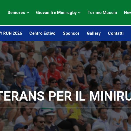
Seniores
Giovanili e Minirugby
Torneo Mucchi
New
Y RUN 2026
Centro Estivo
Sponsor
Gallery
Contatti
ETERANS PER IL MINIR