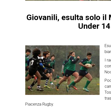
Giovanili, esulta solo 
Under 14
Esu
bia
I r
con
Noc
Poc
cam
Tos
tra
Piacenza Rugby.