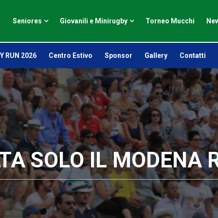
Seniores
Giovanili e Minirugby
Torneo Mucchi
New
Y RUN 2026
Centro Estivo
Sponsor
Gallery
Contatti
LTA SOLO IL MODENA