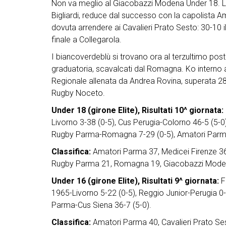
Non va meglio al Giacobazzi Modena Under 18. L’E
Bigliardi, reduce dal successo con la capolista Am
dovuta arrendere ai Cavalieri Prato Sesto: 30-10 il
finale a Collegarola.
I biancoverdeblù si trovano ora al terzultimo post
graduatoria, scavalcati dal Romagna. Ko interno 
Regionale allenata da Andrea Rovina, superata 28
Rugby Noceto.
Under 18 (girone Elite), Risultati 10^ giornata:
Livorno 3-38 (0-5), Cus Perugia-Colorno 46-5 (5-
Rugby Parma-Romagna 7-29 (0-5), Amatori Parma
Classifica:
Amatori Parma 37, Medicei Firenze 36,
Rugby Parma 21, Romagna 19, Giacobazzi Modena 
Under 16 (girone Elite), Risultati 9^ giornata:
F
1965-Livorno 5-22 (0-5), Reggio Junior-Perugia 0
Parma-Cus Siena 36-7 (5-0).
Classifica:
Amatori Parma 40, Cavalieri Prato Se