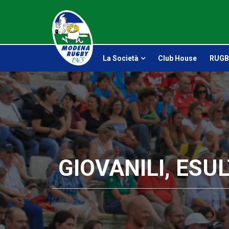
La Società
Club House
RUGB
GIOVANILI, ESU