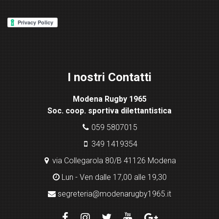
d
P
re
ss
Lig
ht
I nostri Contatti
bo
x
Modena Rugby 1965
pl
Soc. coop. sportiva dilettantistica
ugi
n
059 5807015
349 1419354
via Collegarola 80/B 41126 Modena
Lun - Ven dalle 17,00 alle 19,30
segreteria@modenarugby1965.it