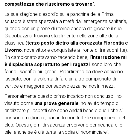
compattezza che riusciremo a trovare
”.
La sua stagione d’esordio sulla panchina della Prima
squadra è stata spezzata a metà dall’emergenza sanitaria,
quando con un girone di ritorno ancora da giocare il suo
Giacobazzi si trovava stabilmente nelle zone alte della
classifica (
terzo posto dietro alla corazzata Florentia e
Livorno
, nove vittorie conquistate a fronte di tre sconfitte):
“In campionato stavamo facendo bene,
l’interruzione mi
è dispiaciuta soprattutto per i ragazzi
, sono loro che
fanno i sacrifici più grandi. Ripartiremo da dove abbiamo
lasciato, con la volontà di fare un altro campionato di
vertice e maggiore consapevolezza nei nostri mezzi.
Personalmente questo primo incarico non concluso l’ho
vissuto come
una prova generale
, ho avuto tempo di
analizzare gli aspetti che sono andati bene e quelli che si
possono migliorare, parlando con tutte le componenti del
club. Questi giorni di vacanza ci servono per ricaricare le
pile, anche se è già tanta la voglia di ricominciare”.