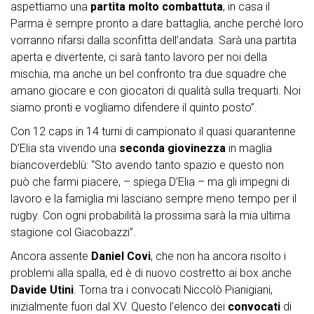
aspettiamo una
partita molto combattuta
, in casa il
Parma è sempre pronto a dare battaglia, anche perché loro
vorranno rifarsi dalla sconfitta dell’andata. Sarà una partita
aperta e divertente, ci sarà tanto lavoro per noi della
mischia, ma anche un bel confronto tra due squadre che
amano giocare e con giocatori di qualità sulla trequarti. Noi
siamo pronti e vogliamo difendere il quinto posto”.
Con 12 caps in 14 turni di campionato il quasi quarantenne
D’Elia sta vivendo una
seconda giovinezza
in maglia
biancoverdeblù: “Sto avendo tanto spazio e questo non
può che farmi piacere, – spiega D’Elia – ma gli impegni di
lavoro e la famiglia mi lasciano sempre meno tempo per il
rugby. Con ogni probabilità la prossima sarà la mia ultima
stagione col Giacobazzi”.
Ancora assente
Daniel Covi
, che non ha ancora risolto i
problemi alla spalla, ed è di nuovo costretto ai box anche
Davide Utini
. Torna tra i convocati Niccolò Pianigiani,
inizialmente fuori dal XV. Questo l’elenco dei
convocati
di