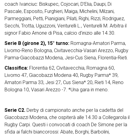
coach Ivanciuc: Biskupec, Cojocari, D’Elia, Daupi, Di
Pascale, Esposito, Furghieri, Maiga, Michelini, Milzani,
Parmeggiani, Petti, Pianigiani, Pilati, Righi, Rizzi, Rodriguez,
Secchi, Trotta, Uguzzoni, Venturelli L., Venturelli M. Arbitra il
signor Fabio Arnone di Pisa, calcio d’inizio alle 14.30.
Serie B (girone 2), 15° turno:
Romagna-Amatori Parma,
Livorno-Reno Bologna, Civitavecchia-Vasari Arezzo, Rugby
Parma-Giacobazzi Modena, Jesi-Cus Siena, Florentia-Rieti.
Classifica:
Florentia 62, Civitavecchia, Romagna 60,
Livorno 47, Giacobazzi Modena 40, Rugby Parma* 39,
Amatori Parma 33, Jesi 27, Cus Siena* 20, Rieti 14, Reno
Bologna 10, Vasari Arezzo -7. *Una gara in meno.
Serie C2.
Derby di campionato anche per la cadetta del
Giacobazzi Modena, che ospiterà alle 14.30 a Collegarola il
Rugby Carpi. Questi i convocati di coach De Simone per la
sfida ai falchi biancorossi: Abate, Borghi, Barbolini,