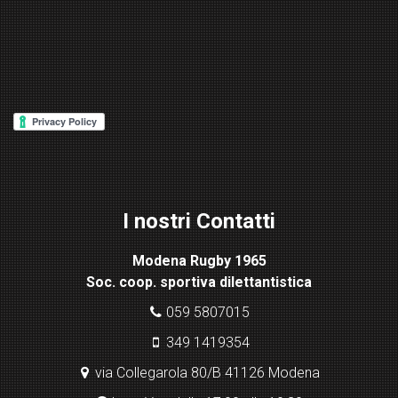
W
or
d
P
re
ss
Lig
ht
I nostri Contatti
bo
x
Modena Rugby 1965
pl
Soc. coop. sportiva dilettantistica
ugi
n
059 5807015
349 1419354
via Collegarola 80/B 41126 Modena